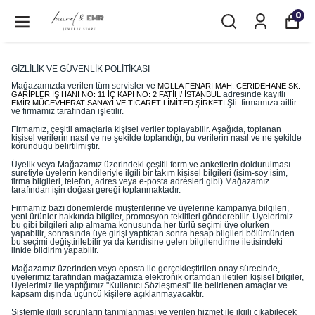
0
GİZLİLİK VE GÜVENLİK POLİTİKASI
Mağazamızda verilen tüm servisler ve
MOLLA FENARİ MAH. CERİDEHANE SK.
GARİPLER İŞ HANI NO: 11 İÇ KAPI NO: 2 FATİH/ İSTANBUL
adresinde kayıtlı
EMİR MÜCEVHERAT SANAYİ VE TİCARET LİMİTED ŞİRKETİ
Şti. firmamıza aittir
ve firmamız tarafından işletilir.
Firmamız, çeşitli amaçlarla kişisel veriler toplayabilir. Aşağıda, toplanan
kişisel verilerin nasıl ve ne şekilde toplandığı, bu verilerin nasıl ve ne şekilde
korunduğu belirtilmiştir.
Üyelik veya Mağazamız üzerindeki çeşitli form ve anketlerin doldurulması
suretiyle üyelerin kendileriyle ilgili bir takım kişisel bilgileri (isim-soy isim,
firma bilgileri, telefon, adres veya e-posta adresleri gibi) Mağazamız
tarafından işin doğası gereği toplanmaktadır.
Firmamız bazı dönemlerde müşterilerine ve üyelerine kampanya bilgileri,
yeni ürünler hakkında bilgiler, promosyon teklifleri gönderebilir. Üyelerimiz
bu gibi bilgileri alıp almama konusunda her türlü seçimi üye olurken
yapabilir, sonrasında üye girişi yaptıktan sonra hesap bilgileri bölümünden
bu seçimi değiştirilebilir ya da kendisine gelen bilgilendirme iletisindeki
linkle bildirim yapabilir.
Mağazamız üzerinden veya eposta ile gerçekleştirilen onay sürecinde,
üyelerimiz tarafından mağazamıza elektronik ortamdan iletilen kişisel bilgiler,
Üyelerimiz ile yaptığımız "Kullanıcı Sözleşmesi" ile belirlenen amaçlar ve
kapsam dışında üçüncü kişilere açıklanmayacaktır.
Sistemle ilgili sorunların tanımlanması ve verilen hizmet ile ilgili çıkabilecek