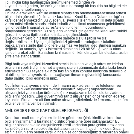
ilgili hiçbir bilgi tarafımızdan görüntülenemediğinden ve
kaydedilmediğinden, üçüncü şahısların herhangi bir koşulda bu bilgileri ele
geçirmesi engellenmiş olur.
Online olarak kredi kartı ile verilen siparişlerin ödeme/fatura/teslimat adresi
bilgilerinin güvenilirliği firmamiz tarafından Kredi Kartları Dolandırıcılığı'na
karşı denetlenmektedir. Bu yüzden, alışveriş sitelerimizden ilk defa sipariş
veren müşterilerin siparişlerinin tedarik ve teslimat aşamasına gelebilmesi
için öncelikle finansal ve adres/telefon bilgilerinin doğruluğunun
onaylanması gereklidir. Bu bilgilerin kontrolü için gerekirse kredi kartı sahibi
müşteri ile veya ilgili banka ile irtibata geçilmektedir.
Üye olurken verdiğiniz tüm bilgilere sadece siz ulaşabilir ve siz
değiştirebilirsiniz. Üye giriş bilgilerinizi güvenli koruduğunuz takdirde
başkalarının sizinle ilgili bilgilere ulaşması ve bunları değiştirmesi mümkün
değildir. Bu amaçla, üyelik işlemleri sırasında 128 bit SSL güvenlik alanı
içinde hareket edilir. Bu sistem kırılması mümkün olmayan bir uluslararası bir
şifreleme standardıdır.
Bilgi hattı veya müşteri hizmetleri servisi bulunan ve açık adres ve telefon
bilgilerinin belirtildiği İnternet alışveriş siteleri günümüzde daha fazla tercih
edilmektedir. Bu sayede aklınıza takılan bütün konular hakkında detaylı bilgi
alabilir, online alışveriş hizmeti sağlayan firmanın güvenirliği konusunda
daha sağlıklı bilgi edinebilirsiniz.
Not: İnternet alışveriş sitelerinde firmanın açık adresinin ve telefonun yer
almasına dikkat edilmesini tavsiye ediyoruz. Alışveriş yapacaksanız
alışverişinizi yapmadan ürünü aldığınız mağazanın bütün telefon / adres
bilgilerini not edin. Eğer güvenmiyorsanız alışverişten önce telefon ederek
teyit edin. Firmamıza ait tüm online alışveriş sitelerimizde firmamıza dair tüm
bilgiler ve firma yeri belirtilmiştir.
MAİL ORDER KREDİ KART BİLGİLERİ GÜVENLİĞİ
Kredi kartı mail-order yöntemi ile bize göndereceğiniz kimlik ve kredi kart
bilgileriniz firmamız tarafından gizlilik prensibine göre saklanacaktır. Bu
bilgiler olası banka ile oluşubilecek kredi kartından para çekim itirazlarına
karşı 60 gün süre ile bekletilip daha sonrasında imha edilmektedir. Sipariş
ettiğiniz ürünlerin bedeli karşılığında bize göndereceğiniz tarafınızdan onaylı