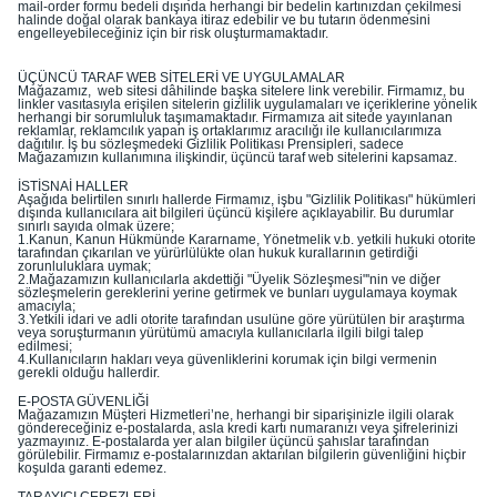
mail-order formu bedeli dışında herhangi bir bedelin kartınızdan çekilmesi
halinde doğal olarak bankaya itiraz edebilir ve bu tutarın ödenmesini
engelleyebileceğiniz için bir risk oluşturmamaktadır.
ÜÇÜNCÜ TARAF WEB SİTELERİ VE UYGULAMALAR
Mağazamız, web sitesi dâhilinde başka sitelere link verebilir. Firmamız, bu
linkler vasıtasıyla erişilen sitelerin gizlilik uygulamaları ve içeriklerine yönelik
herhangi bir sorumluluk taşımamaktadır. Firmamıza ait sitede yayınlanan
reklamlar, reklamcılık yapan iş ortaklarımız aracılığı ile kullanıcılarımıza
dağıtılır. İş bu sözleşmedeki Gizlilik Politikası Prensipleri, sadece
Mağazamızın kullanımına ilişkindir, üçüncü taraf web sitelerini kapsamaz.
İSTİSNAİ HALLER
Aşağıda belirtilen sınırlı hallerde Firmamız, işbu "Gizlilik Politikası" hükümleri
dışında kullanıcılara ait bilgileri üçüncü kişilere açıklayabilir. Bu durumlar
sınırlı sayıda olmak üzere;
1.Kanun, Kanun Hükmünde Kararname, Yönetmelik v.b. yetkili hukuki otorite
tarafından çıkarılan ve yürürlülükte olan hukuk kurallarının getirdiği
zorunluluklara uymak;
2.Mağazamızın kullanıcılarla akdettiği "Üyelik Sözleşmesi"'nin ve diğer
sözleşmelerin gereklerini yerine getirmek ve bunları uygulamaya koymak
amacıyla;
3.Yetkili idari ve adli otorite tarafından usulüne göre yürütülen bir araştırma
veya soruşturmanın yürütümü amacıyla kullanıcılarla ilgili bilgi talep
edilmesi;
4.Kullanıcıların hakları veya güvenliklerini korumak için bilgi vermenin
gerekli olduğu hallerdir.
E-POSTA GÜVENLİĞİ
Mağazamızın Müşteri Hizmetleri’ne, herhangi bir siparişinizle ilgili olarak
göndereceğiniz e-postalarda, asla kredi kartı numaranızı veya şifrelerinizi
yazmayınız. E-postalarda yer alan bilgiler üçüncü şahıslar tarafından
görülebilir. Firmamız e-postalarınızdan aktarılan bilgilerin güvenliğini hiçbir
koşulda garanti edemez.