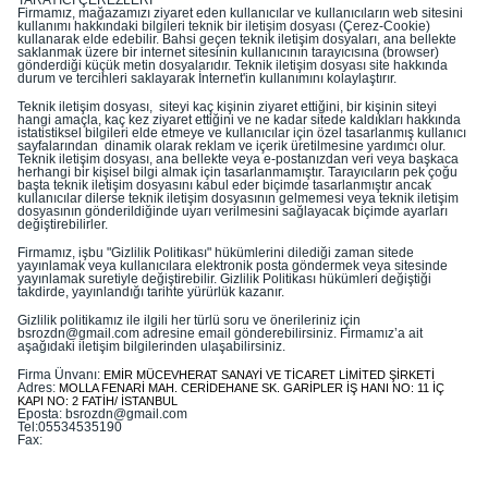
TARAYICI ÇEREZLERİ
Firmamız, mağazamızı ziyaret eden kullanıcılar ve kullanıcıların web sitesini
kullanımı hakkındaki bilgileri teknik bir iletişim dosyası (Çerez-Cookie)
kullanarak elde edebilir. Bahsi geçen teknik iletişim dosyaları, ana bellekte
saklanmak üzere bir internet sitesinin kullanıcının tarayıcısına (browser)
gönderdiği küçük metin dosyalarıdır. Teknik iletişim dosyası site hakkında
durum ve tercihleri saklayarak İnternet'in kullanımını kolaylaştırır.
Teknik iletişim dosyası, siteyi kaç kişinin ziyaret ettiğini, bir kişinin siteyi
hangi amaçla, kaç kez ziyaret ettiğini ve ne kadar sitede kaldıkları hakkında
istatistiksel bilgileri elde etmeye ve kullanıcılar için özel tasarlanmış kullanıcı
sayfalarından dinamik olarak reklam ve içerik üretilmesine yardımcı olur.
Teknik iletişim dosyası, ana bellekte veya e-postanızdan veri veya başkaca
herhangi bir kişisel bilgi almak için tasarlanmamıştır. Tarayıcıların pek çoğu
başta teknik iletişim dosyasını kabul eder biçimde tasarlanmıştır ancak
kullanıcılar dilerse teknik iletişim dosyasının gelmemesi veya teknik iletişim
dosyasının gönderildiğinde uyarı verilmesini sağlayacak biçimde ayarları
değiştirebilirler.
Firmamız, işbu "Gizlilik Politikası" hükümlerini dilediği zaman sitede
yayınlamak veya kullanıcılara elektronik posta göndermek veya sitesinde
yayınlamak suretiyle değiştirebilir. Gizlilik Politikası hükümleri değiştiği
takdirde, yayınlandığı tarihte yürürlük kazanır.
Gizlilik politikamız ile ilgili her türlü soru ve önerileriniz için
bsrozdn@gmail.com
adresine email gönderebilirsiniz. Firmamız’a ait
aşağıdaki iletişim bilgilerinden ulaşabilirsiniz.
Firma Ünvanı:
EMİR MÜCEVHERAT SANAYİ VE TİCARET LİMİTED ŞİRKETİ
Adres:
MOLLA FENARİ MAH. CERİDEHANE SK. GARİPLER İŞ HANI NO: 11 İÇ
KAPI NO: 2 FATİH/ İSTANBUL
Eposta:
bsrozdn@gmail.com
Tel:05534535190
Fax: