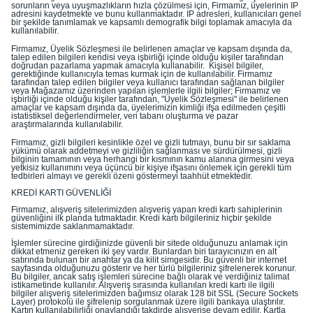
sorunların veya uyuşmazlıkların hızla çözülmesi için, Firmamız, üyelerinin IP
adresini kaydetmekte ve bunu kullanmaktadır. IP adresleri, kullanıcıları genel
bir şekilde tanımlamak ve kapsamlı demografik bilgi toplamak amacıyla da
kullanılabilir.
Firmamız, Üyelik Sözleşmesi ile belirlenen amaçlar ve kapsam dışında da,
talep edilen bilgileri kendisi veya işbirliği içinde olduğu kişiler tarafından
doğrudan pazarlama yapmak amacıyla kullanabilir. Kişisel bilgiler,
gerektiğinde kullanıcıyla temas kurmak için de kullanılabilir. Firmamız
tarafından talep edilen bilgiler veya kullanıcı tarafından sağlanan bilgiler
veya Mağazamız üzerinden yapılan işlemlerle ilgili bilgiler; Firmamız ve
işbirliği içinde olduğu kişiler tarafından, "Üyelik Sözleşmesi" ile belirlenen
amaçlar ve kapsam dışında da, üyelerimizin kimliği ifşa edilmeden çeşitli
istatistiksel değerlendirmeler, veri tabanı oluşturma ve pazar
araştırmalarında kullanılabilir.
Firmamız, gizli bilgileri kesinlikle özel ve gizli tutmayı, bunu bir sır saklama
yükümü olarak addetmeyi ve gizliliğin sağlanması ve sürdürülmesi, gizli
bilginin tamamının veya herhangi bir kısmının kamu alanına girmesini veya
yetkisiz kullanımını veya üçüncü bir kişiye ifşasını önlemek için gerekli tüm
tedbirleri almayı ve gerekli özeni göstermeyi taahhüt etmektedir.
KREDİ KARTI GÜVENLİĞİ
Firmamız, alışveriş sitelerimizden alışveriş yapan kredi kartı sahiplerinin
güvenliğini ilk planda tutmaktadır. Kredi kartı bilgileriniz hiçbir şekilde
sistemimizde saklanmamaktadır.
İşlemler sürecine girdiğinizde güvenli bir sitede olduğunuzu anlamak için
dikkat etmeniz gereken iki şey vardır. Bunlardan biri tarayıcınızın en alt
satırında bulunan bir anahtar ya da kilit simgesidir. Bu güvenli bir internet
sayfasında olduğunuzu gösterir ve her türlü bilgileriniz şifrelenerek korunur.
Bu bilgiler, ancak satış işlemleri sürecine bağlı olarak ve verdiğiniz talimat
istikametinde kullanılır. Alışveriş sırasında kullanılan kredi kartı ile ilgili
bilgiler alışveriş sitelerimizden bağımsız olarak 128 bit SSL (Secure Sockets
Layer) protokolü ile şifrelenip sorgulanmak üzere ilgili bankaya ulaştırılır.
Kartın kullanılabilirliği onaylandığı takdirde alışverişe devam edilir. Kartla